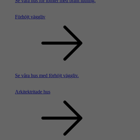
Se våra hus för tomter med brant lutning.
Förhöjt väggliv
Se våra hus med förhöjt väggliv.
Arkitektritade hus