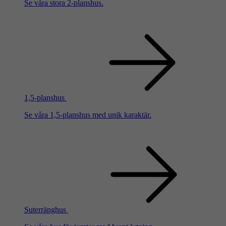
Se våra stora 2-planshus.
1,5-planshus
Se våra 1,5-planshus med unik karaktär.
Suterränghus