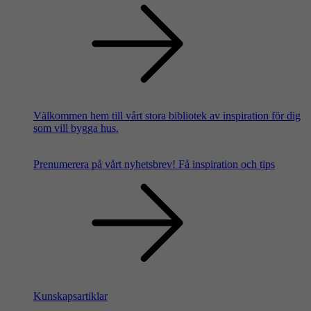
Välkommen hem till vårt stora bibliotek av inspiration för dig
som vill bygga hus.
Prenumerera på vårt nyhetsbrev!
Få inspiration och tips
Kunskapsartiklar