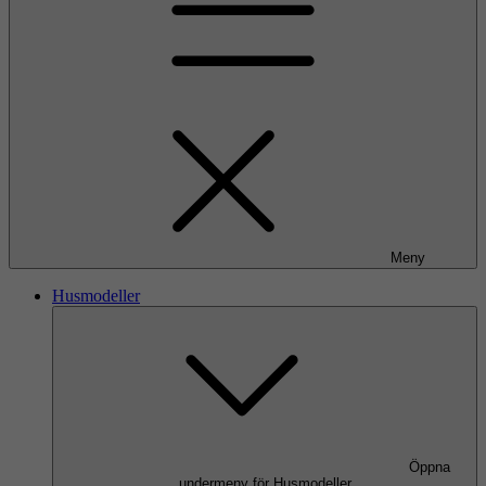
Meny
Husmodeller
Öppna
undermeny för Husmodeller