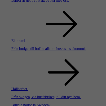
Därför är det tryggt att bygga med oss.
Ekonomi
Från budget till bolån: allt om husresans ekonomi.
Hållbarhet
Från skogen, via husfabriken, till ditt nya hem.
Build a house in Sweden?