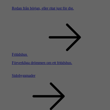
Redan från början, eller ritat just för dig.
Fritidshus
Förverkliga drömmen om ett fritidshus.
Sidobyggnader