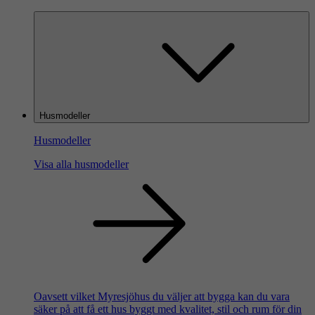
Husmodeller
Husmodeller
Visa alla husmodeller
Oavsett vilket Myresjöhus du väljer att bygga kan du vara
säker på att få ett hus byggt med kvalitet, stil och rum för din