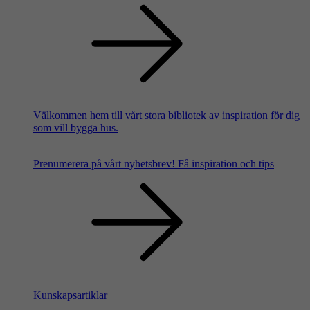
Välkommen hem till vårt stora bibliotek av inspiration för dig
som vill bygga hus.
Prenumerera på vårt nyhetsbrev!
Få inspiration och tips
Kunskapsartiklar