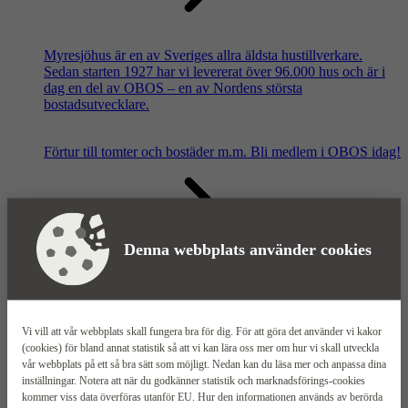
Myresjöhus är en av Sveriges allra äldsta hustillverkare.
Sedan starten 1927 har vi levererat över 96.000 hus och är i
dag en del av OBOS – en av Nordens största
bostadsutvecklare.
Förtur till tomter och bostäder m.m.
Bli medlem i OBOS idag!
Denna webbplats använder cookies
Våra säljkontor
Vi vill att vår webbplats skall fungera bra för dig. För att göra det använder vi kakor
(cookies) för bland annat statistik så att vi kan lära oss mer om hur vi skall utveckla
vår webbplats på ett så bra sätt som möjligt. Nedan kan du läsa mer och anpassa dina
inställningar. Notera att när du godkänner statistik och marknadsförings-cookies
kommer viss data överföras utanför EU. Hur den informationen används av berörda