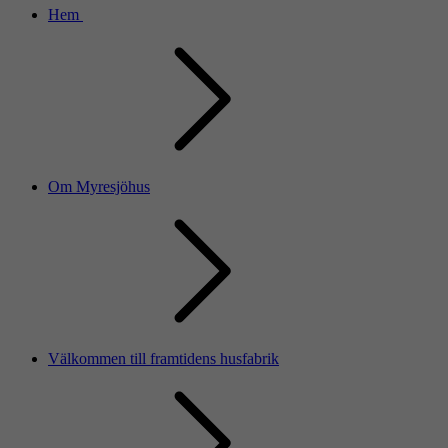
Hem
Om Myresjöhus
Välkommen till framtidens husfabrik