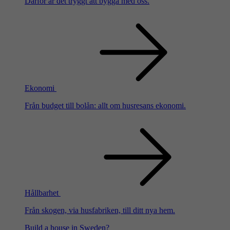
Därför är det tryggt att bygga med oss.
Ekonomi
Från budget till bolån: allt om husresans ekonomi.
Hållbarhet
Från skogen, via husfabriken, till ditt nya hem.
Build a house in Sweden?