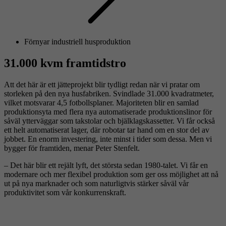
Förnyar industriell husproduktion
31.000 kvm framtidstro
Att det här är ett jätteprojekt blir tydligt redan när vi pratar om
storleken på den nya husfabriken. Svindlade 31.000 kvadratmeter,
vilket motsvarar 4,5 fotbollsplaner. Majoriteten blir en samlad
produktionsyta med flera nya automatiserade produktionslinor för
såväl ytterväggar som takstolar och bjälklagskassetter. Vi får också
ett helt automatiserat lager, där robotar tar hand om en stor del av
jobbet. En enorm investering, inte minst i tider som dessa. Men vi
bygger för framtiden, menar Peter Stenfelt.
– Det här blir ett rejält lyft, det största sedan 1980-talet. Vi får en
modernare och mer flexibel produktion som ger oss möjlighet att nå
ut på nya marknader och som naturligtvis stärker såväl vår
produktivitet som vår konkurrenskraft.