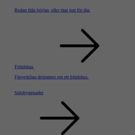
Redan från början, eller ritat just för dig.
Fritidshus
Förverkliga drömmen om ett fritidshus.
Sidobyggnader