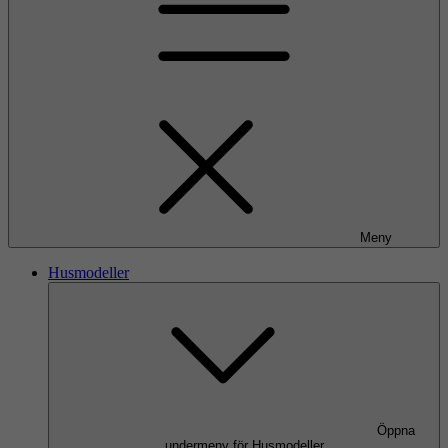
Meny
Husmodeller
Öppna
undermeny för Husmodeller