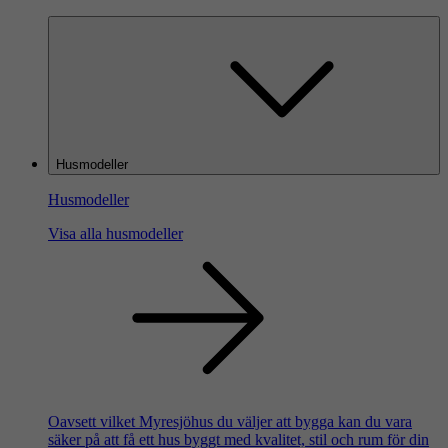
Husmodeller
Husmodeller
Visa alla husmodeller
Oavsett vilket Myresjöhus du väljer att bygga kan du vara
säker på att få ett hus byggt med kvalitet, stil och rum för din