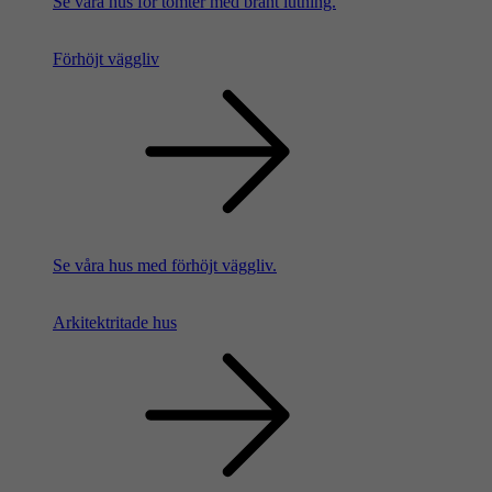
Se våra hus för tomter med brant lutning.
Förhöjt väggliv
Se våra hus med förhöjt väggliv.
Arkitektritade hus