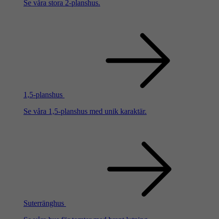
Se våra stora 2-planshus.
1,5-planshus
Se våra 1,5-planshus med unik karaktär.
Suterränghus