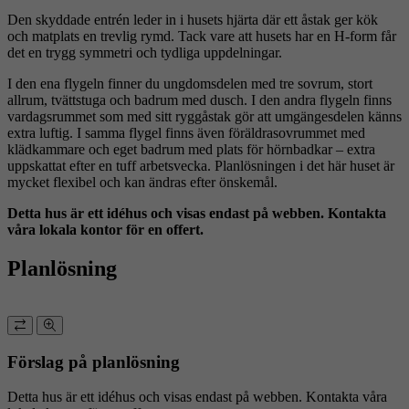
Den skyddade entrén leder in i husets hjärta där ett åstak ger kök
och matplats en trevlig rymd. Tack vare att husets har en H-form får
det en trygg symmetri och tydliga uppdelningar.
I den ena flygeln finner du ungdomsdelen med tre sovrum, stort
allrum, tvättstuga och badrum med dusch. I den andra flygeln finns
vardagsrummet som med sitt ryggåstak gör att umgängesdelen känns
extra luftig. I samma flygel finns även föräldrasovrummet med
klädkammare och eget badrum med plats för hörnbadkar – extra
uppskattat efter en tuff arbetsvecka. Planlösningen i det här huset är
mycket flexibel och kan ändras efter önskemål.
Detta hus är ett idéhus och visas endast på webben. Kontakta
våra lokala kontor för en offert.
Planlösning
Förslag på planlösning
Detta hus är ett idéhus och visas endast på webben. Kontakta våra