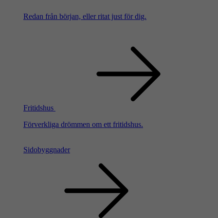
Redan från början, eller ritat just för dig.
Fritidshus
Förverkliga drömmen om ett fritidshus.
Sidobyggnader