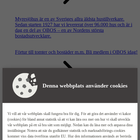
Myresjöhus är en av Sveriges allra äldsta hustillverkare.
Sedan starten 1927 har vi levererat över 96.000 hus och är i
dag en del av OBOS – en av Nordens största
bostadsutvecklare.
Förtur till tomter och bostäder m.m.
Bli medlem i OBOS idag!
Denna webbplats använder cookies
Våra säljkontor
Vi vill att vår webbplats skall fungera bra för dig. För att göra det använder vi kakor
(cookies) för bland annat statistik så att vi kan lära oss mer om hur vi skall utveckla
vår webbplats på ett så bra sätt som möjligt. Nedan kan du läsa mer och anpassa dina
inställningar. Notera att när du godkänner statistik och marknadsförings-cookies
kommer viss data överföras utanför EU. Hur den informationen används av berörda