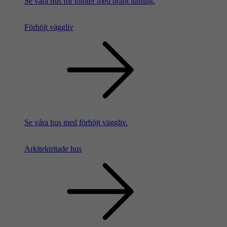
Se våra hus för tomter med brant lutning.
Förhöjt väggliv
Se våra hus med förhöjt väggliv.
Arkitektritade hus