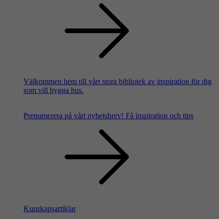
Välkommen hem till vårt stora bibliotek av inspiration för dig
som vill bygga hus.
Prenumerera på vårt nyhetsbrev!
Få inspiration och tips
Kunskapsartiklar