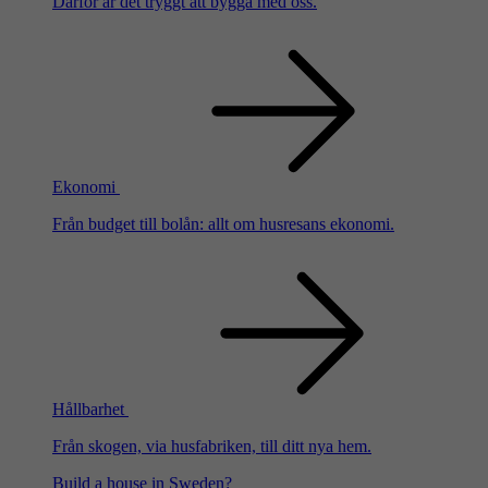
Därför är det tryggt att bygga med oss.
Ekonomi
Från budget till bolån: allt om husresans ekonomi.
Hållbarhet
Från skogen, via husfabriken, till ditt nya hem.
Build a house in Sweden?