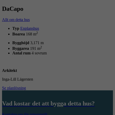
DaCapo
Allt om detta hus
Typ
Enplanshus
2
Boarea
168 m
Bygghöjd
3,171 m
2
Byggarea
191 m
Antal rum
4 sovrum
Arkitekt
Inga-Lill Lägersten
Se planlösning
Vad kostar det att bygga detta hus?
Kontakta oss för prisuppgift