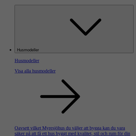
Husmodeller
Husmodeller
Visa alla husmodeller
Oavsett vilket Myresjöhus du väljer att bygga kan du vara
säker på att få ett hus byggt med kvalitet, stil och rum för din