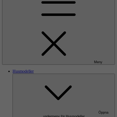
Meny
Husmodeller
Öppna
undermeny för Husmodeller