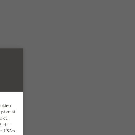
ookies)
 på ett så
är du
U. Hur
nte USA:s