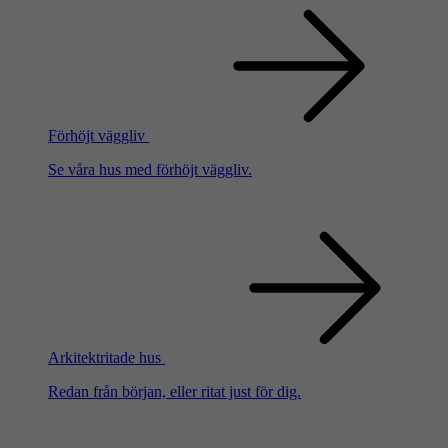
Förhöjt väggliv
Se våra hus med förhöjt väggliv.
Arkitektritade hus
Redan från början, eller ritat just för dig.