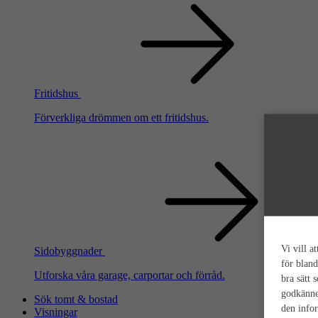
Fritidshus
Förverkliga drömmen om ett fritidshus.
Vi vill a
Sidobyggnader
för bland
Utforska våra garage, carportar och förråd.
bra sätt 
godkänne
Sök tomt & bostad
den info
Visningar