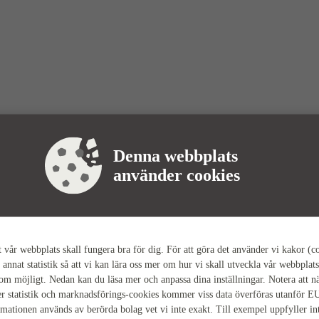
Denna webbplats
använder cookies
tt vår webbplats skall fungera bra för dig. För att göra det använder vi kakor (c
 annat statistik så att vi kan lära oss mer om hur vi skall utveckla vår webbplats
som möjligt. Nedan kan du läsa mer och anpassa dina inställningar. Notera att n
r statistik och marknadsförings-cookies kommer viss data överföras utanför E
rmationen används av berörda bolag vet vi inte exakt. Till exempel uppfyller i