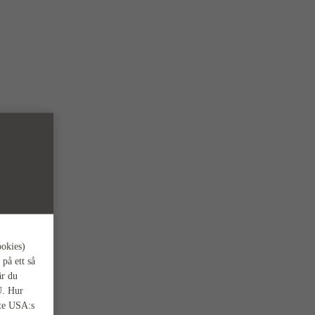
ookies)
 på ett så
är du
U. Hur
nte USA:s