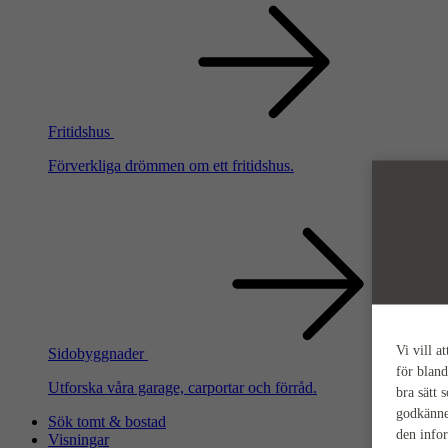
Fritidshus
Förverkliga drömmen om ett fritidshus.
Vi vill a
Sidobyggnader
för bland
Utforska våra garage, carportar och förråd.
bra sätt 
godkänne
Sök tomt & bostad
den info
Visningar