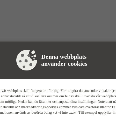
Denna webbplats
använder cookies
tt vår webbplats skall fungera bra för dig. För att göra det använder vi kakor (c
 annat statistik så att vi kan lära oss mer om hur vi skall utveckla vår webbplats
som möjligt. Nedan kan du läsa mer och anpassa dina inställningar. Notera att n
r statistik och marknadsförings-cookies kommer viss data överföras utanför E
rmationen används av berörda bolag vet vi inte exakt. Till exempel uppfyller i