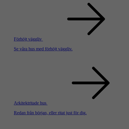
Förhöjt väggliv
Se våra hus med förhöjt väggliv.
Arkitektritade hus
Redan från början, eller ritat just för dig.