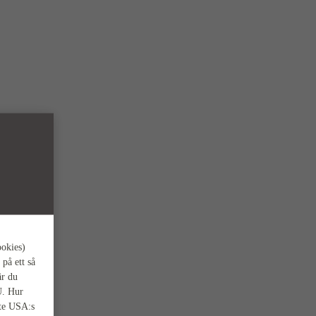
ookies)
 på ett så
är du
U. Hur
nte USA:s