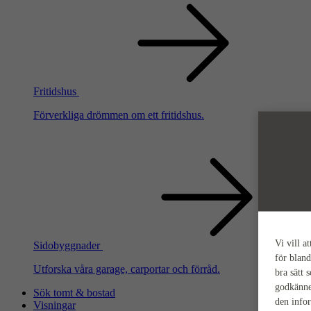
Fritidshus
Förverkliga drömmen om ett fritidshus.
Vi vill a
Sidobyggnader
för bland
Utforska våra garage, carportar och förråd.
bra sätt 
godkänne
Sök tomt & bostad
den info
Visningar