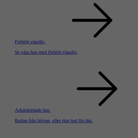
Förhöjt väggliv
Se våra hus med förhöjt väggliv.
Arkitektritade hus
Redan från början, eller ritat just för dig.