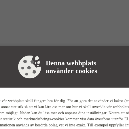
Denna webbplats
använder cookies
tt vår webbplats skall fungera bra för dig. För att göra det använder vi kakor (c
 annat statistik så att vi kan lära oss mer om hur vi skall utveckla vår webbplats
som möjligt. Nedan kan du läsa mer och anpassa dina inställningar. Notera att n
r statistik och marknadsförings-cookies kommer viss data överföras utanför E
rmationen används av berörda bolag vet vi inte exakt. Till exempel uppfyller i