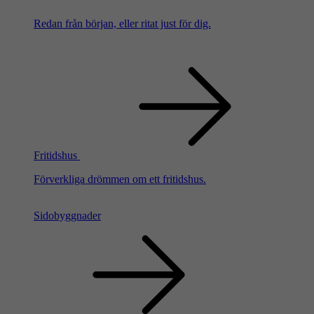
Redan från början, eller ritat just för dig.
Fritidshus
Förverkliga drömmen om ett fritidshus.
Sidobyggnader