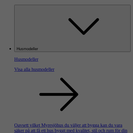
Husmodeller
Husmodeller
Visa alla husmodeller
Oavsett vilket Myresjöhus du väljer att bygga kan du vara
säker på att få ett hus byggt med kvalitet, stil och rum för din