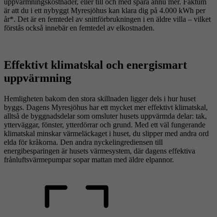
uppvärmningskostnader, eller till och med spara ännu mer. Faktum
är att du i ett nybyggt Myresjöhus kan klara dig på 4.000 kWh per
år*. Det är en femtedel av snittförbrukningen i en äldre villa – vilket
förstås också innebär en femtedel av elkostnaden.
Effektivt klimatskal och energismart
uppvärmning
Hemligheten bakom den stora skillnaden ligger dels i hur huset
byggs. Dagens Myresjöhus har ett mycket mer effektivt klimatskal,
alltså de byggnadsdelar som omsluter husets uppvärmda delar: tak,
ytterväggar, fönster, ytterdörrar och grund. Med ett väl fungerande
klimatskal minskar värmeläckaget i huset, du slipper med andra ord
elda för kråkorna. Den andra nyckelingrediensen till
energibesparingen är husets värmesystem, där dagens effektiva
frånluftsvärmepumpar sopar mattan med äldre elpannor.