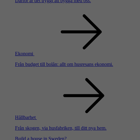
Därför är det tryggt att bygga med oss.
Ekonomi
Från budget till bolån: allt om husresans ekonomi.
Hållbarhet
Från skogen, via husfabriken, till ditt nya hem.
Build a house in Sweden?