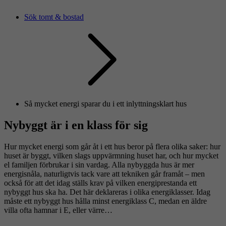
Sök tomt & bostad
Så mycket energi sparar du i ett inlyttningsklart hus
Nybyggt är i en klass för sig
Hur mycket energi som går åt i ett hus beror på flera olika saker: hur
huset är byggt, vilken slags uppvärmning huset har, och hur mycket
el familjen förbrukar i sin vardag. Alla nybyggda hus är mer
energisnåla, naturligtvis tack vare att tekniken går framåt – men
också för att det idag ställs krav på vilken energiprestanda ett
nybyggt hus ska ha. Det här deklareras i olika energiklasser. Idag
måste ett nybyggt hus hålla minst energiklass C, medan en äldre
villa ofta hamnar i E, eller värre…