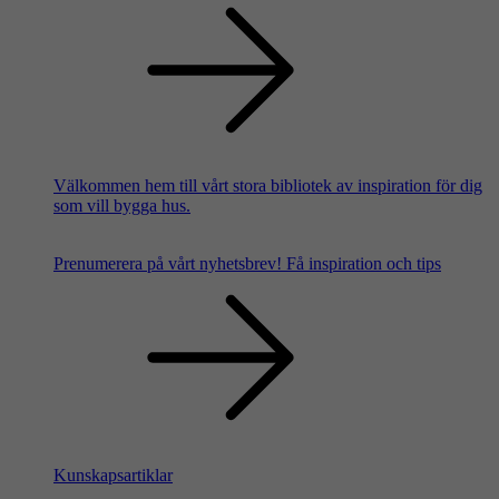
Välkommen hem till vårt stora bibliotek av inspiration för dig
som vill bygga hus.
Prenumerera på vårt nyhetsbrev!
Få inspiration och tips
Kunskapsartiklar