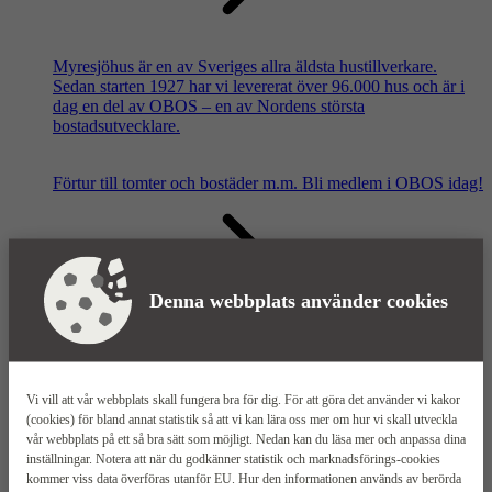
Myresjöhus är en av Sveriges allra äldsta hustillverkare.
Sedan starten 1927 har vi levererat över 96.000 hus och är i
dag en del av OBOS – en av Nordens största
bostadsutvecklare.
Förtur till tomter och bostäder m.m.
Bli medlem i OBOS idag!
Denna webbplats använder cookies
Våra säljkontor
Vi vill att vår webbplats skall fungera bra för dig. För att göra det använder vi kakor
(cookies) för bland annat statistik så att vi kan lära oss mer om hur vi skall utveckla
vår webbplats på ett så bra sätt som möjligt. Nedan kan du läsa mer och anpassa dina
inställningar. Notera att när du godkänner statistik och marknadsförings-cookies
kommer viss data överföras utanför EU. Hur den informationen används av berörda