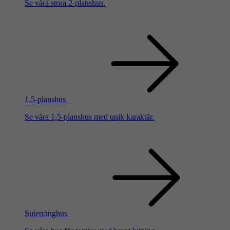
Se våra stora 2-planshus.
1,5-planshus
Se våra 1,5-planshus med unik karaktär.
Suterränghus