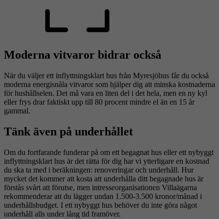
Moderna vitvaror bidrar också
När du väljer ett inflyttningsklart hus från Myresjöhus får du också
moderna energisnåla vitvaror som hjälper dig att minska kostnaderna
för hushållselen. Det må vara en liten del i det hela, men en ny kyl
eller frys drar faktiskt upp till 80 procent mindre el än en 15 år
gammal.
Tänk även på underhållet
Om du fortfarande funderar på om ett begagnat hus eller ett nybyggt
inflyttningsklart hus är det rätta för dig har vi ytterligare en kostnad
du ska ta med i beräkningen: renoveringar och underhåll. Hur
mycket det kommer att kosta att underhålla ditt begagnade hus är
förstås svårt att förutse, men intresseorganisationen Villaägarna
rekommenderar att du lägger undan 1.500-3.500 kronor/månad i
underhållsbudget. I ett nybyggt hus behöver du inte göra något
underhåll alls under lång tid framöver.