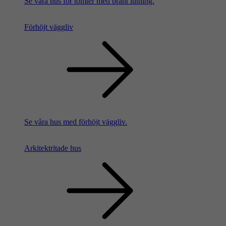
Se våra hus för tomter med brant lutning.
Förhöjt väggliv
Se våra hus med förhöjt väggliv.
Arkitektritade hus