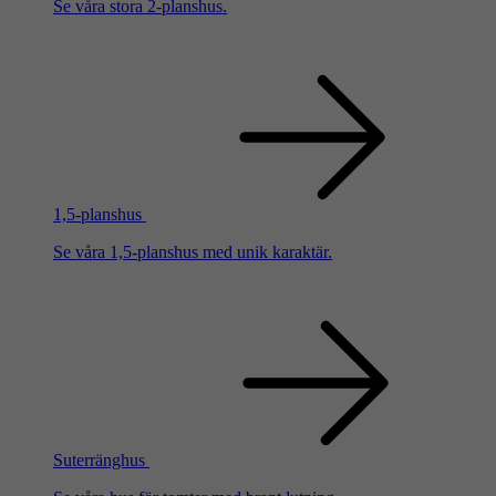
Se våra stora 2-planshus.
1,5-planshus
Se våra 1,5-planshus med unik karaktär.
Suterränghus