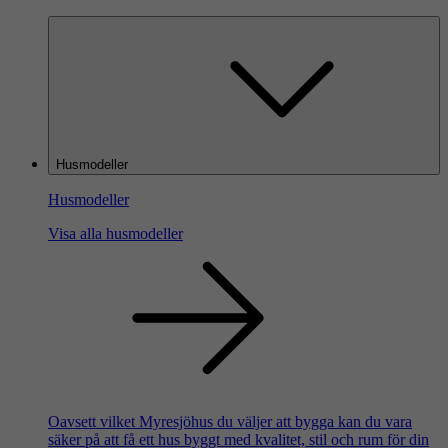
Husmodeller
Husmodeller
Visa alla husmodeller
Oavsett vilket Myresjöhus du väljer att bygga kan du vara
säker på att få ett hus byggt med kvalitet, stil och rum för din