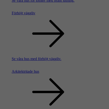
Se våra hus för tomter med brant lutning.
Förhöjt väggliv
Se våra hus med förhöjt väggliv.
Arkitektritade hus