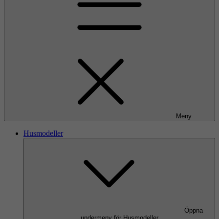
Meny
Husmodeller
Öppna
undermeny för Husmodeller