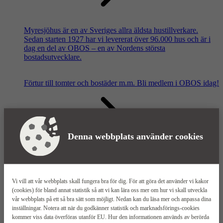
Myresjöhus är en av Sveriges allra äldsta hustillverkare.
Sedan starten 1927 har vi levererat över 96.000 hus och är i
dag en del av OBOS – en av Nordens största
bostadsutvecklare.
Förtur till tomter och bostäder m.m.
Bli medlem i OBOS idag!
Denna webbplats använder cookies
Våra säljkontor
Vi vill att vår webbplats skall fungera bra för dig. För att göra det använder vi kakor
(cookies) för bland annat statistik så att vi kan lära oss mer om hur vi skall utveckla
vår webbplats på ett så bra sätt som möjligt. Nedan kan du läsa mer och anpassa dina
inställningar. Notera att när du godkänner statistik och marknadsförings-cookies
kommer viss data överföras utanför EU. Hur den informationen används av berörda