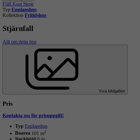
Fjäll
Kust
Skog
Typ
Enplanshus
Kollektion
Fritidshus
Stjärnfall
Allt om detta hus
Visa bildgalleri
Pris
Kontakta oss för prisuppgift!
Typ
Enplanshus
2
Boarea
101 m
Nockhöjd
6 m