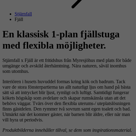
Stjärnfall
Fjäll
En klassisk 1-plan fjällstuga
med flexibla möjligheter.
Stjärnfall x Fjäll är ett fritidshus från Myresjöhus med plats för både
umgänge och avskild återhämtning. Nära naturen, såväl inomhus
som utomhus.
Interiören i husets huvuddel formas kring kök och badrum. Tack
vare de stora fönsterpartierna tas allt naturligt ljus om hand på bästa
sätt så att intrycket blir ljust, rymligt och luftigt. Samtidigt fungerar
kökets högskåp som avdelare och skapar rumskänsla utan att det
behövs väggar. Tvärs över den flexibla uterums-/ uteplatslösningen
finns gästdelen. Den rymmer två sovrum samt egen toalett och bad.
Utmärkt när det kommer gäster, när barnen blir äldre, eller när man
vill hyra ut periodvis.
Produktbilderna innehåller tillval, se dem som inspirationsmaterial.