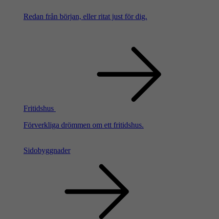
Redan från början, eller ritat just för dig.
Fritidshus
Förverkliga drömmen om ett fritidshus.
Sidobyggnader