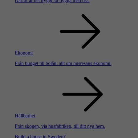
Därför är det tryggt att bygga med oss.
Ekonomi
Från budget till bolån: allt om husresans ekonomi.
Hållbarhet
Från skogen, via husfabriken, till ditt nya hem.
Build a house in Sweden?