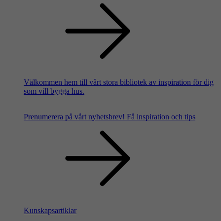
Välkommen hem till vårt stora bibliotek av inspiration för dig
som vill bygga hus.
Prenumerera på vårt nyhetsbrev!
Få inspiration och tips
Kunskapsartiklar