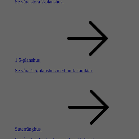
Se våra stora 2-planshus.
1,5-planshus
Se våra 1,5-planshus med unik karaktär.
Suterränghus