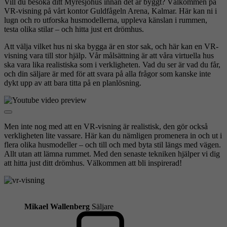
Vill du besöka ditt Myresjöhus innan det är byggt? Välkommen på
VR-visning på vårt kontor Guldfågeln Arena, Kalmar. Här kan ni i
lugn och ro utforska husmodellerna, uppleva känslan i rummen,
testa olika stilar – och hitta just ert drömhus.
Att välja vilket hus ni ska bygga är en stor sak, och här kan en VR-
visning vara till stor hjälp. Vår målsättning är att våra virtuella hus
ska vara lika realistiska som i verkligheten. Vad du ser är vad du får,
och din säljare är med för att svara på alla frågor som kanske inte
dykt upp av att bara titta på en planlösning.
Men inte nog med att en VR-visning är realistisk, den gör också
verkligheten lite vassare. Här kan du nämligen promenera in och ut i
flera olika husmodeller – och till och med byta stil längs med vägen.
Allt utan att lämna rummet. Med den senaste tekniken hjälper vi dig
att hitta just ditt drömhus. Välkommen att bli inspirerad!
Mikael Wallenberg
Säljare