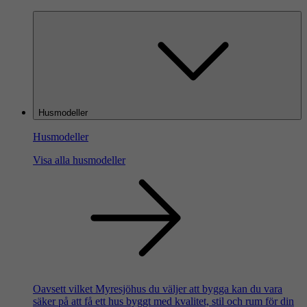
Husmodeller
Husmodeller
Visa alla husmodeller
Oavsett vilket Myresjöhus du väljer att bygga kan du vara
säker på att få ett hus byggt med kvalitet, stil och rum för din