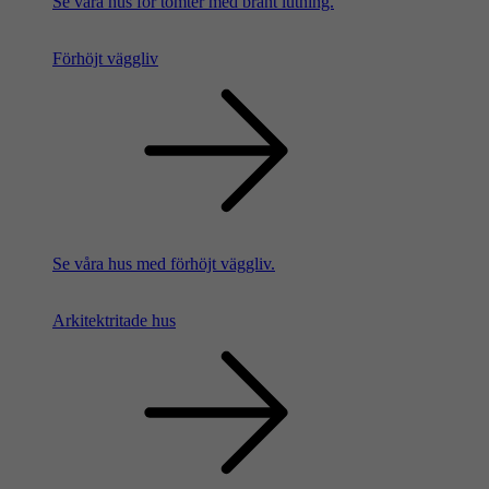
Se våra hus för tomter med brant lutning.
Förhöjt väggliv
Se våra hus med förhöjt väggliv.
Arkitektritade hus