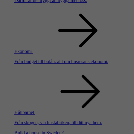
Därför är det tryggt att bygga med oss.
Ekonomi
Från budget till bolån: allt om husresans ekonomi.
Hållbarhet
Från skogen, via husfabriken, till ditt nya hem.
Build a house in Sweden?