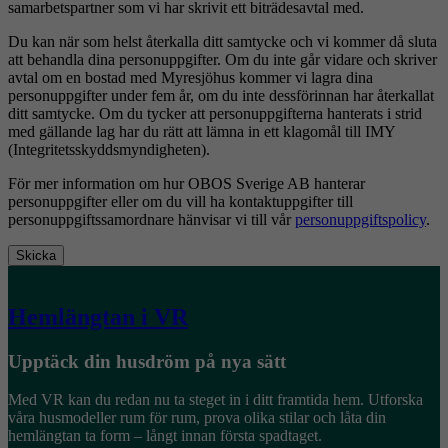
samarbetspartner som vi har skrivit ett biträdesavtal med.
Du kan när som helst återkalla ditt samtycke och vi kommer då sluta
att behandla dina personuppgifter. Om du inte går vidare och skriver
avtal om en bostad med Myresjöhus kommer vi lagra dina
personuppgifter under fem år, om du inte dessförinnan har återkallat
ditt samtycke. Om du tycker att personuppgifterna hanterats i strid
med gällande lag har du rätt att lämna in ett klagomål till IMY
(Integritetsskyddsmyndigheten).
För mer information om hur OBOS Sverige AB hanterar
personuppgifter eller om du vill ha kontaktuppgifter till
personuppgiftssamordnare hänvisar vi till vår
personuppgiftspolicy
.
Skicka
Hemlängtan i VR
Upptäck din husdröm på nya sätt
Med VR kan du redan nu ta steget in i ditt framtida hem. Utforska
våra husmodeller rum för rum, prova olika stilar och låta din
hemlängtan ta form – långt innan första spadtaget.