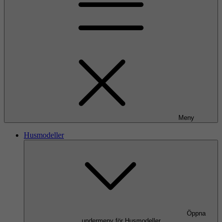
Meny
Husmodeller
Öppna
undermeny för Husmodeller