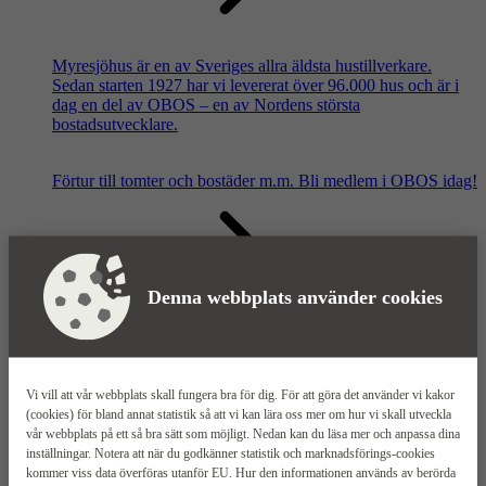
Myresjöhus är en av Sveriges allra äldsta hustillverkare.
Sedan starten 1927 har vi levererat över 96.000 hus och är i
dag en del av OBOS – en av Nordens största
bostadsutvecklare.
Förtur till tomter och bostäder m.m.
Bli medlem i OBOS idag!
Denna webbplats använder cookies
Våra säljkontor
Vi vill att vår webbplats skall fungera bra för dig. För att göra det använder vi kakor
(cookies) för bland annat statistik så att vi kan lära oss mer om hur vi skall utveckla
vår webbplats på ett så bra sätt som möjligt. Nedan kan du läsa mer och anpassa dina
inställningar. Notera att när du godkänner statistik och marknadsförings-cookies
kommer viss data överföras utanför EU. Hur den informationen används av berörda