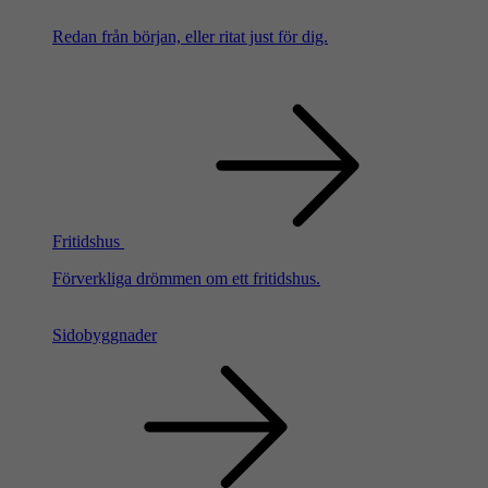
Redan från början, eller ritat just för dig.
Fritidshus
Förverkliga drömmen om ett fritidshus.
Sidobyggnader