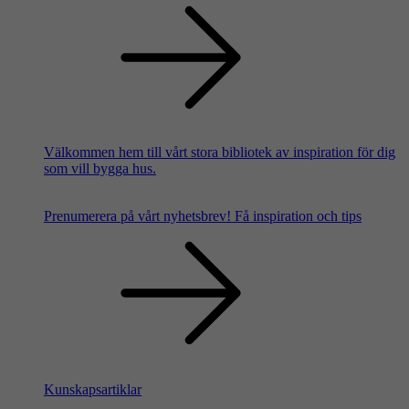
Välkommen hem till vårt stora bibliotek av inspiration för dig
som vill bygga hus.
Prenumerera på vårt nyhetsbrev!
Få inspiration och tips
Kunskapsartiklar