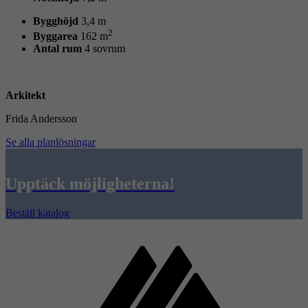
Bygghöjd
3,4 m
2
Byggarea
162 m
Antal rum
4 sovrum
Arkitekt
Frida Andersson
Se alla planlösningar
Upptäck möjligheterna!
Beställ katalog