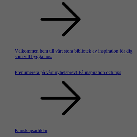
Välkommen hem till vårt stora bibliotek av inspiration för dig
som vill bygga hus.
Prenumerera på vårt nyhetsbrev!
Få inspiration och tips
Kunskapsartiklar