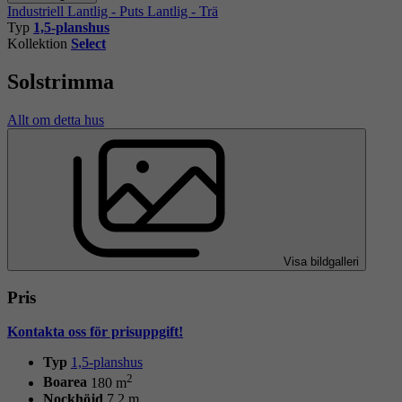
Industriell
Lantlig - Puts
Lantlig - Trä
Typ
1,5-planshus
Kollektion
Select
Solstrimma
Allt om detta hus
Visa bildgalleri
Pris
Kontakta oss för prisuppgift!
Typ
1,5-planshus
2
Boarea
180 m
Nockhöjd
7,2 m