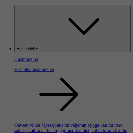
Husmodeller
Husmodeller
Visa alla husmodeller
Oavsett vilket Myresjöhus du väljer att bygga kan du vara
säker på att få ett hus byggt med kvalitet, stil och rum för din