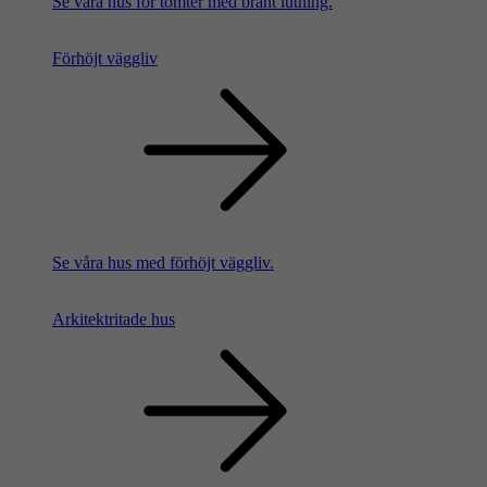
Se våra hus för tomter med brant lutning.
Förhöjt väggliv
Se våra hus med förhöjt väggliv.
Arkitektritade hus