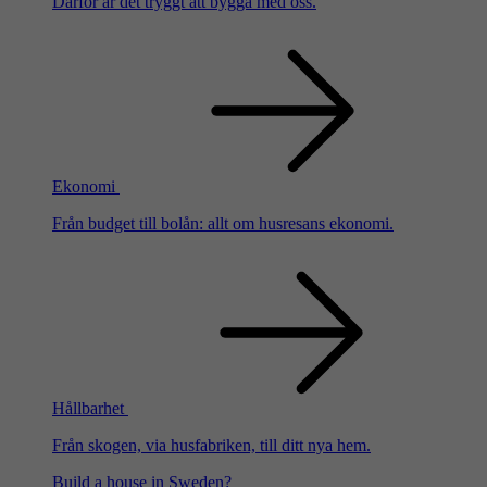
Därför är det tryggt att bygga med oss.
Ekonomi
Från budget till bolån: allt om husresans ekonomi.
Hållbarhet
Från skogen, via husfabriken, till ditt nya hem.
Build a house in Sweden?