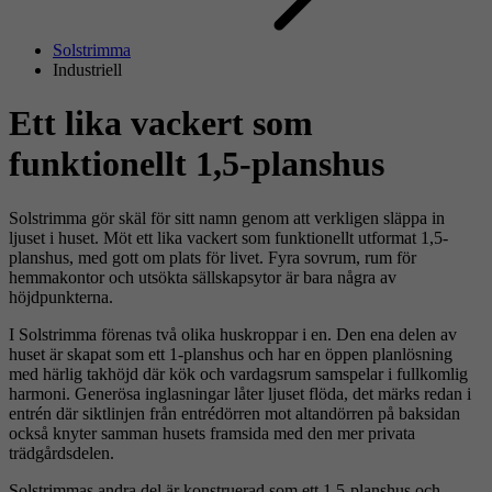
Solstrimma
Industriell
Ett lika vackert som
funktionellt 1,5-planshus
Solstrimma gör skäl för sitt namn genom att verkligen släppa in
ljuset i huset. Möt ett lika vackert som funktionellt utformat 1,5-
planshus, med gott om plats för livet. Fyra sovrum, rum för
hemmakontor och utsökta sällskapsytor är bara några av
höjdpunkterna.
I Solstrimma förenas två olika huskroppar i en. Den ena delen av
huset är skapat som ett 1-planshus och har en öppen planlösning
med härlig takhöjd där kök och vardagsrum samspelar i fullkomlig
harmoni. Generösa inglasningar låter ljuset flöda, det märks redan i
entrén där siktlinjen från entrédörren mot altandörren på baksidan
också knyter samman husets framsida med den mer privata
trädgårdsdelen.
Solstrimmas andra del är konstruerad som ett 1,5-planshus och