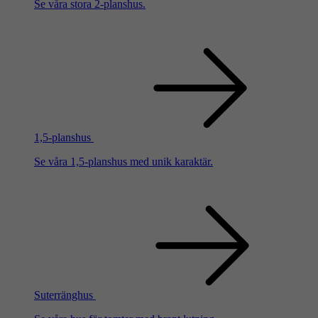
Se våra stora 2-planshus.
1,5-planshus
Se våra 1,5-planshus med unik karaktär.
Suterränghus