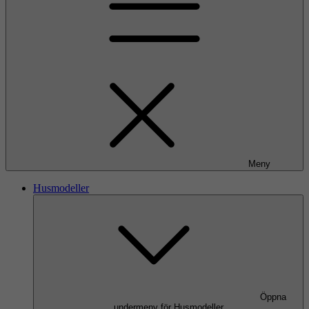
Meny
Husmodeller
Öppna
undermeny för Husmodeller