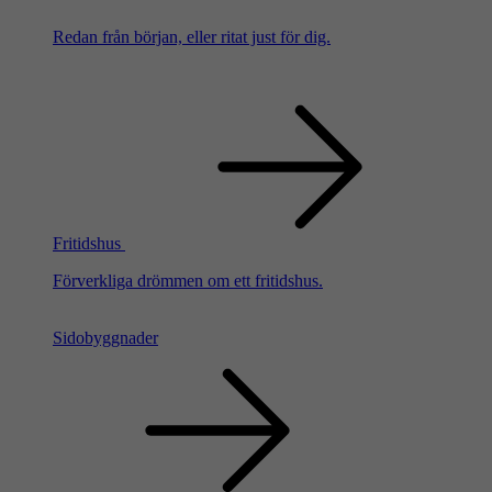
Redan från början, eller ritat just för dig.
Fritidshus
Förverkliga drömmen om ett fritidshus.
Sidobyggnader