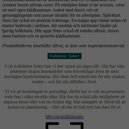
rymmer husets privata oaser. På entréplan hittar vi tre sovrum, varav
ett med egen klädkammare, toalett med dusch och ett
genomgångsrum som passar utmärkt för en arbetsplats. Självklart
finns här också en praktisk tvättstuga. En trappa upp väntar sedan ett
master bedroom i särklass, där snedtak och takfönster bjuder på
ljuvlig loftkänsla. Här uppe finns också ett mindre allrum, husets
stora badrum och en generös klädkammare.
Produktbilderna innehåller tillval, se dem som inspirationsmaterial.
Kollektion: Select
I vår kollektion Select har vi inte sparat på något alls. Här har våra
arkitekter skapat husmodeller som förverkligar även de mest
storslagna husdrömmarna. Här finns helt enkelt hus för alla smaker,
tomter – och för alla tillfällen i livet.
Vi vet att hemlängtan är personligt, därför har vi valt att presentera
varje hus i olika utvalda stilar. Här har du också alla möjligheter att
anpassa huset efter vad du önskar dig: från mängder av tillval till att
justera en planlösning – eller att rita ett helt nytt hus bara för er.
Mer om kollektionen